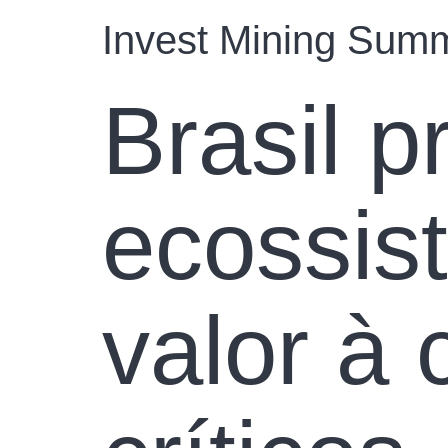
Invest Mining Summ
Brasil p
ecossis
valor à 