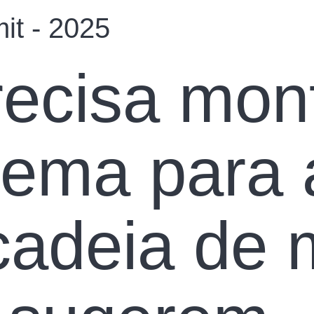
it - 2025
recisa mon
tema para 
cadeia de 