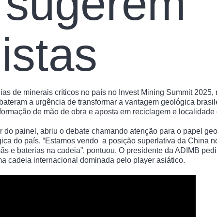
, sugerem
istas
s de minerais críticos no país no Invest Mining Summit 2025, r
bateram a urgência de transformar a vantagem geológica brasile
s, formação de mão de obra e aposta em reciclagem e localidade 
do painel, abriu o debate chamando atenção para o papel geop
ica do país. “Estamos vendo a posição superlativa da China no
, ímãs e baterias na cadeia”, pontuou. O presidente da ADIMB pe
ma cadeia internacional dominada pelo player asiático.