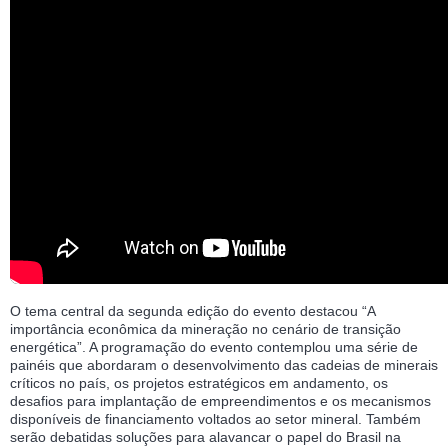
O tema central da segunda edição do evento destacou “A
importância econômica da mineração no cenário de transição
energética”. A programação do evento contemplou uma série de
painéis que abordaram o desenvolvimento das cadeias de minerais
críticos no país, os projetos estratégicos em andamento, os
desafios para implantação de empreendimentos e os mecanismos
disponíveis de financiamento voltados ao setor mineral. Também
serão debatidas soluções para alavancar o papel do Brasil na