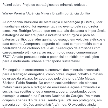
Painel sobre Projetos estratégicos de minerais críticos .
Warley Pereira / Agência Minera BrasilImportância do lítio
A Companhia Brasileira de Metalurgia e Mineração (CBMM), líder
mundial em nióbio, foi representada no evento pelo seu diretor
executivo, Rodrigo Amado, que em sua fala destacou a importância
estratégica do mineral para a indústria siderúrgica e para as
baterias de lítio, que vêm ganhando espaço em veículos elétricos e
data centers. A empresa, segundo ele, está comprometida com a
neutralidade de carbono até 2040. “A redução de emissões com
carregamento elétrico vai ao encontro do nosso compromisso
ESG”. Amado pontuou ainda o potencial do nióbio em soluções
para a mobilidade urbana e transporte sustentável.
Em seguida, o crescimento sustentável dos minerais essenciais
para a transição energética, como cobre, níquel, cobalto e metais
do grupo da platina, foi abordado pelo diretor da Vale Metais
Básicos, Fabio Brando. No campo socioambiental ele elencou
metas claras para a redução de emissões e ações ambientais e
sociais nas regiões onde a empresa opera, apontando, como
exemplo, a atuação na Floresta Nacional de Carajás. “As minas
ocupam apenas 3% da área, sendo que 97% são protegidos, em
parceria com órgãos ambientais”, afirmou. O executivo ainda